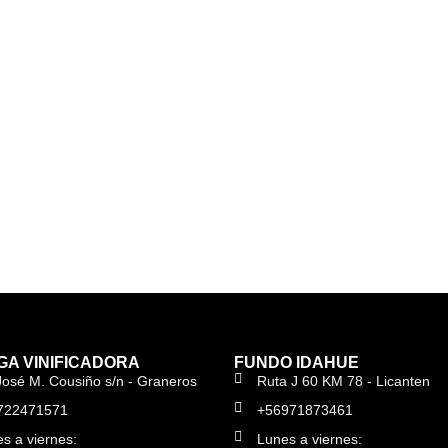
A VINIFICADORA
FUNDO IDAHUE
José M. Cousiño s/n - Graneros
Ruta J 60 KM 78 - Licanten
722471571
+56971873461
s a viernes:
Lunes a viernes: