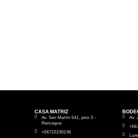
CASA MATRIZ
BODEG
Av. San Martín 541, piso 3 -
Av. 
Rancagua
+56
+56722230136
Lune