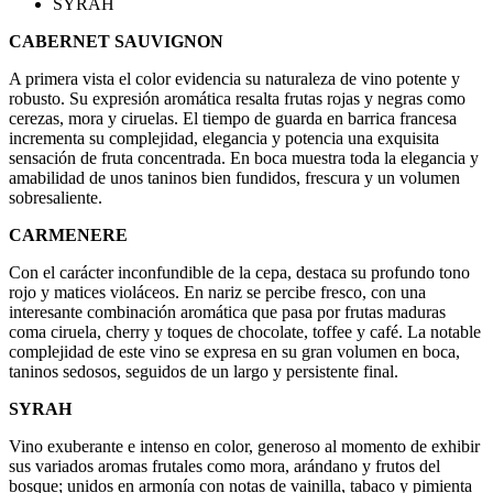
SYRAH
CABERNET SAUVIGNON
A primera vista el color evidencia su naturaleza de vino potente y
robusto. Su expresión aromática resalta frutas rojas y negras como
cerezas, mora y ciruelas. El tiempo de guarda en barrica francesa
incrementa su complejidad, elegancia y potencia una exquisita
sensación de fruta concen­trada. En boca muestra toda la elegancia y
amabilidad de unos taninos bien fundidos, frescura y un volumen
sobresaliente.
CARMENERE
Con el carácter inconfundible de la cepa, destaca su profundo tono
rojo y matices violáceos. En nariz se percibe fresco, con una
interesante combinación aromática que pasa por frutas maduras
coma ciruela, cherry y toques de chocolate, toffee y café. La notable
comple­jidad de este vino se expresa en su gran volumen en boca,
taninos sedosos, seguidos de un largo y persistente final.
SYRAH
Vino exuberante e intenso en color, generoso al momento de exhibir
sus variados aromas frutales como mora, arándano y frutos del
bosque; unidos en armonía con notas de vainilla, tabaco y pimienta