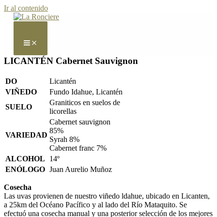
Ir al contenido
LICANTÉN Cabernet Sauvignon
DO
Licantén
VIÑEDO
Fundo Idahue, Licantén
Graniticos en suelos de
SUELO
licorellas
Cabernet sauvignon
85%
VARIEDAD
Syrah 8%
Cabernet franc 7%
ALCOHOL
14º
ENÓLOGO
Juan Aurelio Muñoz
Cosecha
Las uvas provienen de nuestro viñedo ldahue, ubicado en Licanten,
a 25km del Océano Pacífico y al lado del Río Mataquito. Se
efectuó una cosecha­ manual y una posterior selección de los mejores